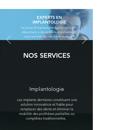
EXPERTS EN
IMPLANTOLOGIE‎
La pose d'implants dentaires convient
désormais à de nombreux patients et
vous permet de retrouver aisance,
esthétique et fonctionnalité, ainsi que
l'incomparable sensation d'avoir des
dents naturelles.
NOS SERVICES
Implantologie
Les implants dentaires constituent une
solution innovatrice et fiable pour
remplacer des dents et éliminer la
mobilité des prothèses partielles ou
complètes traditionnelles.