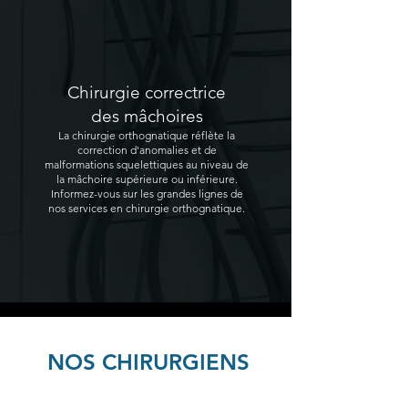
Chirurgie correctrice
des mâchoires
La chirurgie orthognatique réflète la
correction d'anomalies et de
malformations squelettiques au niveau de
la mâchoire supérieure ou inférieure.
Informez-vous sur les grandes lignes de
nos services en chirurgie orthognatique.
NOS CHIRURGIENS